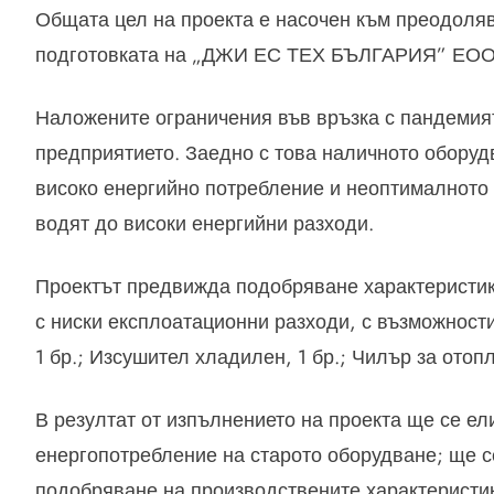
Общата цел на проекта е насочен към преодоля
подготовката на „ДЖИ ЕС ТЕХ БЪЛГАРИЯ” ЕООД з
Наложените ограничения във връзка с пандемият
предприятието. Заедно с това наличното оборудв
високо енергийно потребление и неоптималното 
водят до високи енергийни разходи.
Проектът предвижда подобряване характеристик
с ниски експлоатационни разходи, с възможности
1 бр.; Изсушител хладилен, 1 бр.; Чилър за отопл
В резултат от изпълнението на проекта ще се е
енергопотребление на старото оборудване; ще с
подобряване на производствените характеристи