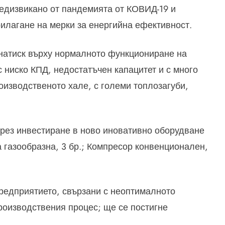
едизвикано от пандемията от КОВИД-19 и
лагане на мерки за енергийна ефективност.
 натиск върху нормалното функциониране на
с ниско КПД, недостатъчен капацитет и с много
изводственото хале, с големи топлозагуби,
рез инвестиране в ново иновативно оборудване
 газообразна, 3 бр.; Компресор конвенционален,
предприятието, свързани с неоптималното
роизводствения процес; ще се постигне