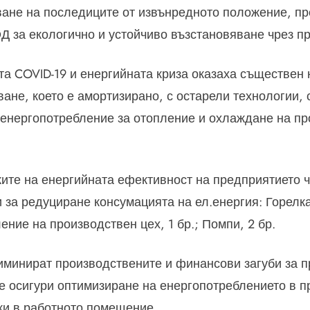
ване на последиците от извънредното положение, пр
а екологично и устойчиво възстановяване чрез при
а COVID-19 и енергийната криза оказаха съществен
ане, което е амортизирано, с остарели технологии, 
енергопотребление за отопление и охлаждане на про
ите на енергийната ефективност на предприятието ч
 за редуциране консумацията на ел.енергия: Горелка
ение на производствен цех, 1 бр.; Помпи, 2 бр.
лиминират производствените и финансови загуби за 
е осигури оптимизиране на енергопотреблението в п
ки в работното помещение.